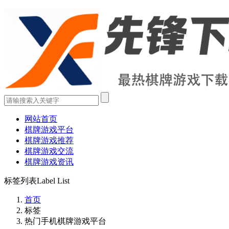
网站首页
棋牌游戏平台
棋牌游戏推荐
棋牌游戏交流
棋牌游戏资讯
标签列表
Label List
首页
标签
热门手机棋牌游戏平台